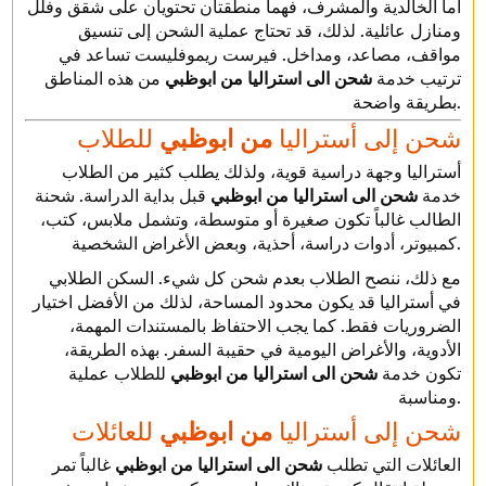
أما الخالدية والمشرف، فهما منطقتان تحتويان على شقق وفلل
ومنازل عائلية. لذلك، قد تحتاج عملية الشحن إلى تنسيق
مواقف، مصاعد، ومداخل. فيرست ريموفليست تساعد في
ترتيب خدمة
شحن الى استراليا من ابوظبي
من هذه المناطق
بطريقة واضحة.
شحن إلى أستراليا
من ابوظبي
للطلاب
أستراليا وجهة دراسية قوية، ولذلك يطلب كثير من الطلاب
خدمة
شحن الى استراليا من ابوظبي
قبل بداية الدراسة. شحنة
الطالب غالباً تكون صغيرة أو متوسطة، وتشمل ملابس، كتب،
كمبيوتر، أدوات دراسة، أحذية، وبعض الأغراض الشخصية.
مع ذلك، ننصح الطلاب بعدم شحن كل شيء. السكن الطلابي
في أستراليا قد يكون محدود المساحة، لذلك من الأفضل اختيار
الضروريات فقط. كما يجب الاحتفاظ بالمستندات المهمة،
الأدوية، والأغراض اليومية في حقيبة السفر. بهذه الطريقة،
تكون خدمة
شحن الى استراليا من ابوظبي
للطلاب عملية
ومناسبة.
شحن إلى أستراليا
من ابوظبي
للعائلات
العائلات التي تطلب
شحن الى استراليا من ابوظبي
غالباً تمر