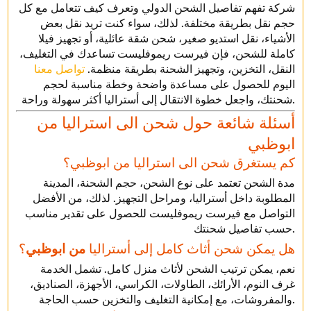
شركة تفهم تفاصيل الشحن الدولي وتعرف كيف تتعامل مع كل
حجم نقل بطريقة مختلفة. لذلك، سواء كنت تريد نقل بعض
الأشياء، نقل استديو صغير، شحن شقة عائلية، أو تجهيز فيلا
كاملة للشحن، فإن فيرست ريموفليست تساعدك في التغليف،
النقل، التخزين، وتجهيز الشحنة بطريقة منظمة.
تواصل معنا
اليوم للحصول على مساعدة واضحة وخطة مناسبة لحجم
شحنتك، واجعل خطوة الانتقال إلى أستراليا أكثر سهولة وراحة.
أسئلة شائعة حول شحن الى استراليا من
ابوظبي
كم يستغرق شحن الى استراليا من ابوظبي؟
مدة الشحن تعتمد على نوع الشحن، حجم الشحنة، المدينة
المطلوبة داخل أستراليا، ومراحل التجهيز. لذلك، من الأفضل
التواصل مع فيرست ريموفليست للحصول على تقدير مناسب
حسب تفاصيل شحنتك.
هل يمكن شحن أثاث كامل إلى أستراليا
من ابوظبي
؟
نعم، يمكن ترتيب الشحن لأثاث منزل كامل. تشمل الخدمة
غرف النوم، الأرائك، الطاولات، الكراسي، الأجهزة، الصناديق،
والمفروشات، مع إمكانية التغليف والتخزين حسب الحاجة.