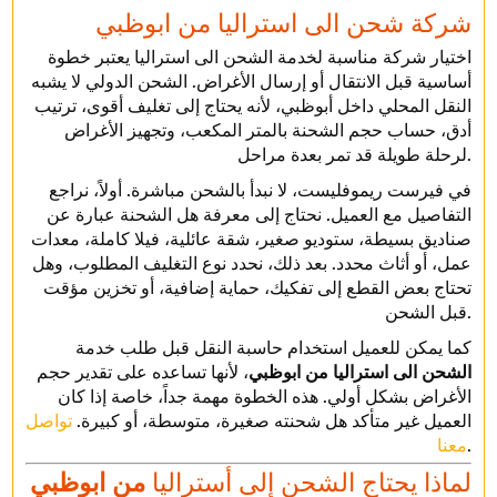
شركة شحن الى استراليا من ابوظبي
اختيار شركة مناسبة لخدمة الشحن الى استراليا يعتبر خطوة
أساسية قبل الانتقال أو إرسال الأغراض. الشحن الدولي لا يشبه
النقل المحلي داخل أبوظبي، لأنه يحتاج إلى تغليف أقوى، ترتيب
أدق، حساب حجم الشحنة بالمتر المكعب، وتجهيز الأغراض
لرحلة طويلة قد تمر بعدة مراحل.
في فيرست ريموفليست، لا نبدأ بالشحن مباشرة. أولاً، نراجع
التفاصيل مع العميل. نحتاج إلى معرفة هل الشحنة عبارة عن
صناديق بسيطة، ستوديو صغير، شقة عائلية، فيلا كاملة، معدات
عمل، أو أثاث محدد. بعد ذلك، نحدد نوع التغليف المطلوب، وهل
تحتاج بعض القطع إلى تفكيك، حماية إضافية، أو تخزين مؤقت
قبل الشحن.
كما يمكن للعميل استخدام حاسبة النقل قبل طلب خدمة
الشحن الى استراليا من ابوظبي
، لأنها تساعده على تقدير حجم
الأغراض بشكل أولي. هذه الخطوة مهمة جداً، خاصة إذا كان
العميل غير متأكد هل شحنته صغيرة، متوسطة، أو كبيرة.
تواصل
.
معنا
لماذا يحتاج الشحن إلى أستراليا
من ابوظبي