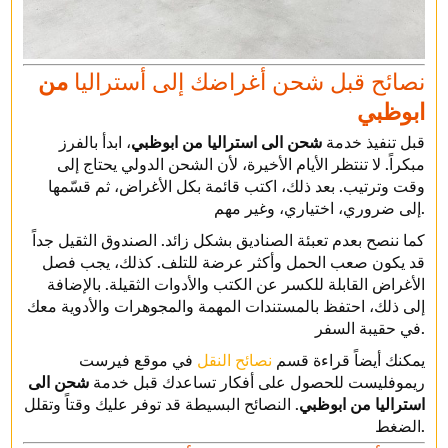
نصائح قبل شحن أغراضك إلى أستراليا
من
ابوظبي
قبل تنفيذ خدمة
شحن الى استراليا من ابوظبي
، ابدأ بالفرز
مبكراً. لا تنتظر الأيام الأخيرة، لأن الشحن الدولي يحتاج إلى
وقت وترتيب. بعد ذلك، اكتب قائمة بكل الأغراض، ثم قسّمها
إلى ضروري، اختياري، وغير مهم.
كما ننصح بعدم تعبئة الصناديق بشكل زائد. الصندوق الثقيل جداً
قد يكون صعب الحمل وأكثر عرضة للتلف. كذلك، يجب فصل
الأغراض القابلة للكسر عن الكتب والأدوات الثقيلة. بالإضافة
إلى ذلك، احتفظ بالمستندات المهمة والمجوهرات والأدوية معك
في حقيبة السفر.
يمكنك أيضاً قراءة قسم
نصائح النقل
في موقع فيرست
ريموفليست للحصول على أفكار تساعدك قبل خدمة
شحن الى
استراليا من ابوظبي
. النصائح البسيطة قد توفر عليك وقتاً وتقلل
الضغط.