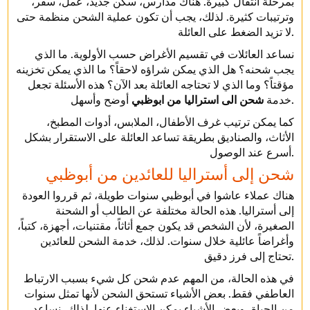
بمرحلة انتقال كبيرة. هناك مدارس، سكن جديد، عمل، سفر،
وترتيبات كثيرة. لذلك، يجب أن تكون عملية الشحن منظمة حتى
لا تزيد الضغط على العائلة.
نساعد العائلات في تقسيم الأغراض حسب الأولوية. ما الذي
يجب شحنه؟ هل الذي يمكن شراؤه لاحقاً؟ ما الذي يمكن تخزينه
مؤقتاً؟ وما الذي لا تحتاجه العائلة بعد الآن؟ هذه الأسئلة تجعل
أوضح وأسهل.
خدمة
شحن الى استراليا من ابوظبي
كما يمكن ترتيب غرف الأطفال، الملابس، أدوات المطبخ،
الأثاث، والصناديق بطريقة تساعد العائلة على الاستقرار بشكل
أسرع عند الوصول.
شحن إلى أستراليا للعائدين من أبوظبي
هناك عملاء عاشوا في أبوظبي سنوات طويلة، ثم قرروا العودة
إلى أستراليا. هذه الحالة مختلفة عن الطالب أو الشحنة
الصغيرة، لأن الشخص قد يكون جمع أثاثاً، مقتنيات، أجهزة، كتباً،
وأغراضاً عائلية خلال سنوات. لذلك، خدمة الشحن للعائدين
تحتاج إلى فرز دقيق.
في هذه الحالة، من المهم عدم شحن كل شيء بسبب الارتباط
العاطفي فقط. بعض الأشياء تستحق الشحن لأنها تمثل سنوات
من الحياة، وبعض الأشياء يمكن الاستغناء عنها. لذلك، نساعد