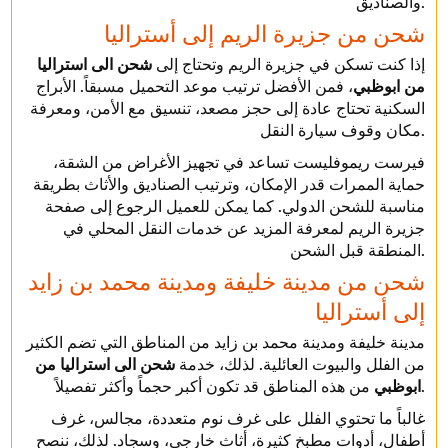
والصناديق.
شحن من جزيرة الريم إلى أستراليا
إذا كنت تسكن في جزيرة الريم وتحتاج إلى
شحن الى استراليا
من ابوظبي
، فمن الأفضل ترتيب موعد التحميل مسبقاً. الأبراج
السكنية تحتاج عادة إلى حجز مصعد، تنسيق مع الأمن، ومعرفة
مكان وقوف سيارة النقل.
فيرست ريموفليست تساعد في تجهيز الأغراض من الشقة،
حماية الممرات قدر الإمكان، وترتيب الصناديق والأثاث بطريقة
مناسبة للشحن الدولي. كما يمكن للعميل الرجوع إلى صفحة
جزيرة الريم لمعرفة المزيد عن خدمات النقل المحلي في
المنطقة قبل الشحن.
شحن من مدينة خليفة ومدينة محمد بن زايد
إلى أستراليا
مدينة خليفة ومدينة محمد بن زايد من المناطق التي تضم الكثير
من الفلل والبيوت العائلية. لذلك، خدمة
شحن الى استراليا من
من هذه المناطق قد تكون أكبر حجماً وأكثر تفصيلاً.
ابوظبي
غالباً ما تحتوي الفلل على غرف نوم متعددة، مجالس، غرف
أطفال، أدوات مطبخ كثيرة، أثاث خارجي، وسجاد. لذلك، ننصح