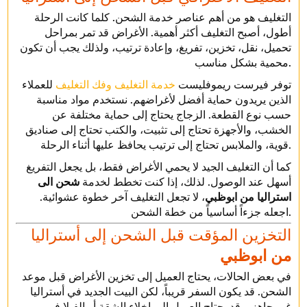
التغليف هو من أهم عناصر خدمة الشحن. كلما كانت الرحلة
أطول، أصبح التغليف أكثر أهمية. الأغراض قد تمر بمراحل
تحميل، نقل، تخزين، تفريغ، وإعادة ترتيب، ولذلك يجب أن تكون
محمية بشكل مناسب.
توفر فيرست ريموفليست
خدمة التغليف وفك التغليف
للعملاء
الذين يريدون حماية أفضل لأغراضهم. نستخدم مواد مناسبة
حسب نوع القطعة. الزجاج يحتاج إلى حماية مختلفة عن
الخشب، والأجهزة تحتاج إلى تثبيت، والكتب تحتاج إلى صناديق
قوية، والملابس تحتاج إلى ترتيب يحافظ عليها أثناء الرحلة.
كما أن التغليف الجيد لا يحمي الأغراض فقط، بل يجعل التفريغ
أسهل عند الوصول. لذلك، إذا كنت تخطط لخدمة
شحن الى
استراليا من ابوظبي
، لا تجعل التغليف آخر خطوة عشوائية.
اجعله جزءاً أساسياً من خطة الشحن.
التخزين المؤقت قبل الشحن إلى أستراليا
من ابوظبي
في بعض الحالات، يحتاج العميل إلى تخزين الأغراض قبل موعد
الشحن. قد يكون السفر قريباً، لكن البيت الجديد في أستراليا
غير جاهز. وقد يحتاج العميل إلى إخلاء الشقة أو الفيلا في