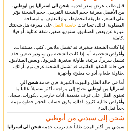
قبل طلب عرض سعر لخدمة
شحن الى استراليا من ابوظبي
،
من الأفضل معرفة حجم الشحنة التقريبي. حجم الشحنة يؤثر
على السعر، طريقة التخطيط، نوع التغليف، والمساحة
المطلوبة. لذلك، تساعدك
حاسبة النقل
على معرفة هل شحنتك
عبارة عن بعض الصناديق، ستوديو صغير، شقة عائلية، أو فيلا
كاملة.
إذا كانت الشحنة صغيرة، قد تشمل ملابس، كتب، مستندات،
وأغراض شخصية. أما إذا كانت الشحنة من ستوديو صغير، فقد
تشمل سريراً، مرتبة، طاولة صغيرة، تلفزيوناً، وبعض الصناديق.
في حالة الشقق العائلية، قد تشمل الشحنة غرف نوم، أرائك،
طاولة طعام، أدوات مطبخ، وأجهزة.
أما في حالة الفلل والبيوت الكبيرة، فإن خدمة
شحن الى
استراليا من ابوظبي
تحتاج إلى مراجعة أكثر تفصيلاً. غالباً ما
تحتوي الفلل على غرف متعددة، أثاث خارجي، ديكورات، سجاد،
وأغراض عائلية كثيرة. لذلك، يكون حساب الحجم خطوة مهمة
جداً قبل البدء.
شحن إلى سيدني من أبوظبي
سيدني من أكثر المدن طلباً عند ترتيب خدمة
شحن الى استراليا