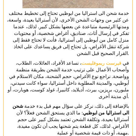
خدمة شحن الى استراليا من ابوظبي تحتاج إلى تخطيط مختلف
عن كثير من وجهات الشحن الأخرى، لأن أستراليا بعيدة، واسعة،
ومدنها الرئيسية متباعدة عن بعضها بشكل كبير. لذلك، عندما
تفكر في إرسال أثاث، صناديق، أغراض شخصية، أو محتويات
منزل كامل من أبوظبي إلى أستراليا، فأنت لا تحتاج فقط إلى
شركة تنقل الأغراض، بل تحتاج إلى فريق يساعدك على اتخاذ
القرار الصحيح قبل الشحن.
في
فيرست ريموفليست
، نساعد الأفراد، العائلات، الطلاب،
وأصحاب الأعمال على ترتيب خدمة الشحن بطريقة منظمة
وواضحة. نراجع نوع الأغراض، حجم الشحنة، مكان الاستلام في
أبوظبي، والمدينة المطلوبة داخل أستراليا، سواء كانت سيدني،
ملبورن، بريزبن، بيرث، أديلايد، كانبيرا، غولد كوست، هوبارت، أو
أي مدينة أخرى.
بالإضافة إلى ذلك، نركز على سؤال مهم قبل بدء خدمة
شحن
الى استراليا من ابوظبي
: ما الذي يستحق الشحن فعلاً؟ لأن
أستراليا بعيدة، وتكلفة الشحن تعتمد بشكل كبير على حجم
الأغراض. لذلك، كل قطعة يتم شحنها يجب أن تكون مفيدة،
مهمة، أو ذات قيمة شخصية أو عملية.