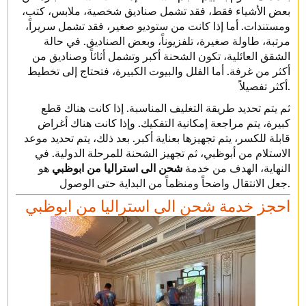
بعض الأشياء فقط، فقد تشمل صناديق شخصية، ملابس، كتب،
ومستندات. أما إذا كانت من ستوديو صغير، فقد تشمل سريراً،
مرتبة، طاولة صغيرة، تلفزيوناً، وبعض الصناديق. في حالة
الشقق العائلية، تكون الشحنة أكبر وتشمل أثاثاً وصناديق من
أكثر من غرفة. أما الفلل والبيوت الكبيرة، فتحتاج إلى تخطيط
أكثر تفصيلاً.
ثم يتم تحديد طريقة التغليف المناسبة. إذا كانت هناك قطع
كبيرة، يتم مراجعة إمكانية التفكيك. وإذا كانت هناك أغراض
قابلة للكسر، يتم تجهيزها بعناية أكبر. بعد ذلك، يتم تحديد موعد
الاستلام من أبوظبي، ثم تجهيز الشحنة للمرحلة الدولية. في
النهاية، الهدف من خدمة
شحن الى استراليا من ابوظبي
هو
جعل الانتقال واضحاً ومنظماً من البداية حتى الوصول.
احجز خدمة شحن الى استراليا من ابوظبي