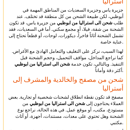
أستراليا
جزيرة ياس وجزيرة السعديات من المناطق المهمة في
أبوظبي، لكن طبيعة الشحن من كل منطقة قد تختلف. عند
طلب
شحن الى استراليا من ابوظبي
من جزيرة ياس، قد تكون
الشحنة من شقة، فيلا، أو مجمع سكني. أما في السعديات، فقد
تشمل الشحنة أثاثاً فاخراً، ديكورات، لوحات، أو قطعاً تحتاج إلى
عناية خاصة.
لهذا السبب، نركز على التغليف والتعامل الهادئ مع الأغراض.
كما نراجع المداخل، مواقف التحميل، وحجم الشحنة قبل
التنفيذ. وبالتالي، تكون خدمة
شحن الى استراليا من ابوظبي
أكثر دقة وأماناً.
شحن من مصفح والخالدية والمشرف إلى
أستراليا
مصفح قد تكون نقطة انطلاق لشحنات شخصية أو تجارية. بعض
العملاء يحتاجون إلى
شحن الى استراليا من ابوظبي
من
مستودع، مكتب، أو موقع عمل. في هذه الحالة، نراجع نوع
الشحنة وهل تحتوي على معدات، مستندات، أجهزة، أو أثاث
مكتبي.