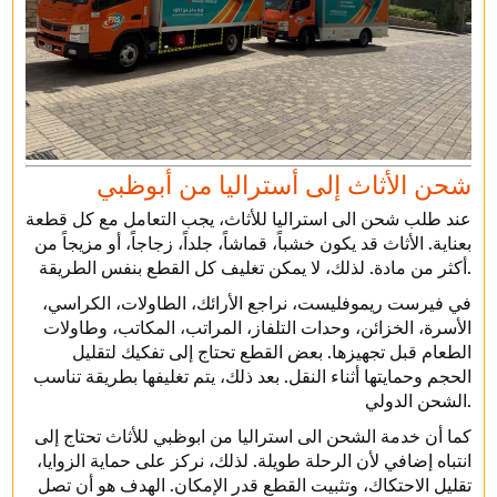
شحن الأثاث إلى أستراليا من أبوظبي
عند طلب شحن الى استراليا للأثاث، يجب التعامل مع كل قطعة
بعناية. الأثاث قد يكون خشباً، قماشاً، جلداً، زجاجاً، أو مزيجاً من
أكثر من مادة. لذلك، لا يمكن تغليف كل القطع بنفس الطريقة.
في فيرست ريموفليست، نراجع الأرائك، الطاولات، الكراسي،
الأسرة، الخزائن، وحدات التلفاز، المراتب، المكاتب، وطاولات
الطعام قبل تجهيزها. بعض القطع تحتاج إلى تفكيك لتقليل
الحجم وحمايتها أثناء النقل. بعد ذلك، يتم تغليفها بطريقة تناسب
الشحن الدولي.
كما أن خدمة الشحن الى استراليا من ابوظبي للأثاث تحتاج إلى
انتباه إضافي لأن الرحلة طويلة. لذلك، نركز على حماية الزوايا،
تقليل الاحتكاك، وتثبيت القطع قدر الإمكان. الهدف هو أن تصل