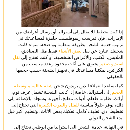
إذا كنت تخطط للانتقال إلى أستراليا أو إرسال أغراضك من
الإمارات، فإن فيرست ريموفليست جاهزة لمساعدتك في
ترتيب خدمة الشحن بطريقة منظمة وواضحة. سواء كانت
شحنتك عبارة عن نقل
بعض الأشياء
فقط مثل الصناديق،
الملابس، الكتب، والأغراض الشخصية، أو كنت تحتاج إلى
نقل
استديو صغير
يحتوي على أثاث محدود وعدد مناسب من
الكراتين، يمكننا مساعدتك في تجهيز الشحنة حسب حجمها
الحقيقي.
كما نساعد العملاء الذين يريدون شحن
شقة عائلية متوسطة
الحجم
إلى أستراليا، خاصة إذا كانت الشحنة تشمل غرف نوم،
أرائك، طاولة طعام، أدوات مطبخ، أجهزة، وسجاد. بالإضافة إلى
ذلك، نوفر حلولاً مناسبة
للفلل والبيوت الكبيرة
التي تحتاج إلى
تخطيط أدق، تغليف كامل، تفكيك بعض الأثاث، وتنظيم أكبر قبل
بدء الشحن الدولي.
في النهاية، خدمة الشحن الى استراليا من ابوظبي تحتاج إلى