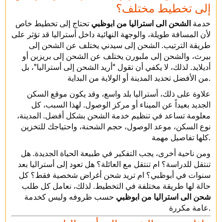
إلى تخطيط مختلف؟
خدمة
الشحن الى استراليا من ابوظبي
تحتاج إلى تخطيط خاص
لأن المسافة طويلة، والوجهة النهائية داخل أستراليا قد تؤثر على
طريقة الترتيب. الشحن إلى سيدني يختلف عن الشحن إلى
بيرث، والشحن إلى ملبورن يختلف عن الشحن إلى بريزبن أو
أديلايد. لذلك، لا يكفي أن تقول “أريد الشحن إلى أستراليا”، بل
من الأفضل تحديد المدينة أو الولاية من البداية.
علاوة على ذلك، أستراليا بلد واسع، وقد يكون موقع السكن
الجديد بعيداً عن الميناء أو مركز الوصول. لهذا السبب، كل
معلومة تساعد في تنظيم خدمة الشحن بشكل أفضل. المدينة،
نوع السكن، موعد الوصول، حجم الشحنة، واحتياجك للتخزين
كلها تفاصيل مهمة.
ومن ناحية أخرى، يجب التفكير في طبيعة الحياة الجديدة. هل
تنتقل للدراسة؟ ام تنتقل مع العائلة؟ هل تعود إلى أستراليا بعد
سنوات في أبوظبي؟ ام تريد شحن أغراض شخصية فقط؟ كل
حالة لها طريقة مختلفة في التخطيط. لذلك، نعامل كل طلب
شحن الى استراليا من ابوظبي
حسب ظروفه وليس كخدمة
عامة مكررة.