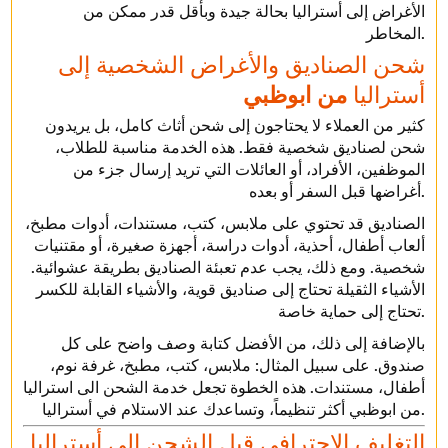
الأغراض إلى أستراليا بحالة جيدة وبأقل قدر ممكن من
المخاطر.
شحن الصناديق والأغراض الشخصية إلى
أستراليا
من ابوظبي
كثير من العملاء لا يحتاجون إلى شحن أثاث كامل، بل يريدون
شحن لصناديق شخصية فقط. هذه الخدمة مناسبة للطلاب،
الموظفين، الأفراد، أو العائلات التي تريد إرسال جزء من
أغراضها قبل السفر أو بعده.
الصناديق قد تحتوي على ملابس، كتب، مستندات، أدوات مطبخ،
ألعاب أطفال، أحذية، أدوات دراسة، أجهزة صغيرة، أو مقتنيات
شخصية. ومع ذلك، يجب عدم تعبئة الصناديق بطريقة عشوائية.
الأشياء الثقيلة تحتاج إلى صناديق قوية، والأشياء القابلة للكسر
تحتاج إلى حماية خاصة.
بالإضافة إلى ذلك، من الأفضل كتابة وصف واضح على كل
صندوق. على سبيل المثال: ملابس، كتب، مطبخ، غرفة نوم،
أطفال، مستندات. هذه الخطوة تجعل خدمة الشحن الى استراليا
من ابوظبي أكثر تنظيماً، وتساعدك عند الاستلام في أستراليا.
التغليف الاحترافي قبل الشحن إلى أستراليا