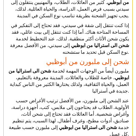
من ابوظبي
. كثير من العائلات، الطلاب، والمهنيين ينتقلون إلى
سيدني بسبب فرص العمل، الدراسة، والحياة العائلية. لذلك،
يجب تجهيز الشحنة بطريقة تناسب نوع السكن في المدينة.
إذا كنت تنتقل إلى شقة في سيدني، فقد تحتاج إلى التفكير في
المساحة المتاحة هناك. أما إذا كنت تنتقل إلى بيت عائلي، فقد
يكون شحن الأثاث أكثر منطقية. لذلك، عند التخطيط لخدمة
شحن الى استراليا من ابوظبي
إلى سيدني، من الأفضل معرفة
نوع السكن قبل تحديد ما ستشحنه.
شحن إلى ملبورن من أبوظبي
ملبورن أيضاً من الوجهات المهمة لخدمة
شحن الى استراليا من
ابوظبي
، خاصة للطلاب والعائلات. المدينة معروفة بالتعليم،
العمل، والحياة الثقافية، ولذلك يختارها الكثير من الناس كبداية
جديدة في أستراليا.
عند الشحن إلى ملبورن، من الأفضل ترتيب الأغراض حسب
الأولوية. الطلاب قد يحتاجون إلى ملابس، كتب، أجهزة دراسة،
وأغراض شخصية. أما العائلات فقد تحتاج إلى شحن أثاث،
صناديق، أدوات مطبخ، وغرف أطفال. لهذا السبب، يتم تنظيم
خدمة
شحن الى استراليا من ابوظبي
إلى ملبورن حسب طبيعة
كل عميل.