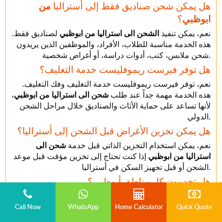
هل يمكن شحن صناديق فقط إلى أستراليا
من
ابوظبي
؟
نعم، يمكن تنفيذ
الشحن الى استراليا من ابوظبي
لصناديق فقط.
هذه الخدمة مناسبة للطلاب، الأفراد، والموظفين الذين يريدون
شحن ملابس، كتب، أدوات دراسة، أو أغراض شخصية.
هل توفر فيرست ريموفليست خدمة التغليف؟
نعم، توفر فيرست ريموفليست خدمة التغليف وفك التغليف.
هذه الخدمة مهمة جداً عند طلب
شحن الى استراليا من ابوظبي
،
لأنها تساعد على حماية الأثاث والصناديق خلال مراحل الشحن
الدولي.
هل يمكن تخزين الأغراض قبل الشحن إلى أستراليا؟
نعم، يمكن استخدام التخزين الذاتي قبل خدمة
شحن الى
استراليا من ابوظبي
إذا كنت تحتاج إلى تخزين مؤقت قبل موعد
الشحن أو قبل تجهيز السكن في أستراليا.
هل تخدمون كل مناطق أبوظبي؟
نعم، نقدم خدمة الشحن الى استراليا من ابوظبي من مناطق
عديدة مثل جزيرة الريم، مدينة خليفة، مدينة محمد بن زايد،
Call Now
WhatsApp
Home Calculator
Quick Quote
شاطئ الراحة، جزيرة ياس، جزيرة السعديات، مصفح، الخالدية،