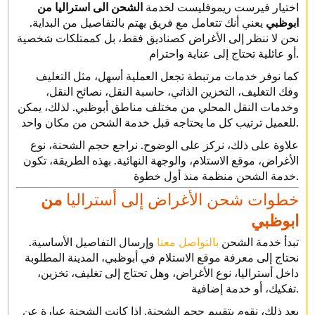
اختيار فيرست ريموفليست لخدمة
الشحن الى استراليا من
ابوظبي
يعني أنك تتعامل مع فريق يهتم بالتفاصيل من البداية.
نحن لا ننظر إلى الأغراض كصناديق فقط، بل كممتلكات شخصية
أو عائلية تحتاج إلى عناية واحترام.
كما نوفر خدمات مرتبطة تجعل العملية أسهل، مثل التغليف
وفك التغليف، التخزين الذاتي، حاسبة النقل، نصائح النقل،
وخدمات النقل المحلي من مختلف مناطق أبوظبي. لذلك، يمكن
للعميل ترتيب كل ما يحتاجه قبل خدمة الشحن من مكان واحد.
علاوة على ذلك، نركز على الوضوح. نراجع حجم الشحنة، نوع
الأغراض، موقع الاستلام، والوجهة النهائية. بهذه الطريقة، تكون
خدمة الشحن منظمة منذ أول خطوة.
خطوات شحن الأغراض إلى أستراليا
من
ابوظبي
تبدأ خدمة الشحن
بالتواصل معنا
وإرسال التفاصيل الأساسية.
نحتاج إلى معرفة موقع الاستلام في أبوظبي، المدينة المطلوبة
داخل أستراليا، نوع الأغراض، وهل تحتاج إلى تغليف، تخزين،
تفكيك، أو خدمة إضافية.
بعد ذلك، نقوم بتقييم حجم الشحنة. إذا كانت الشحنة عبارة عن