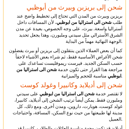
شحن إلى بريزبن وبيرث من أبوظبي
بريزبن وبيرث من المدن التي تحتاج إلى تخطيط واضح عند
طلب
شحن الى استراليا من ابوظبي
، لأن المسافات داخل
أستراليا واسعة. بيرث، على وجه الخصوص، بعيدة عن مدن
الشرق الأسترالي مثل سيدني وملبورن، وهذا يجعل تحديد
الوجهة النهائية مهماً من البداية.
كما أن بعض العملاء الذين ينتقلون إلى بريزبن أو بيرث يفضلون
شحن الأغراض الأساسية فقط، ثم شراء بعض الأشياء لاحقاً
حسب السكن الجديد. فيرست ريموفليست تساعدك على
مراجعة هذا القرار حتى تكون خدمة
شحن الى استراليا من
مناسبة للحجم والميزانية.
ابوظبي
شحن إلى أديلايد وكانبيرا وغولد كوست
لا تقتصر خدمة
شحن الى استراليا من ابوظبي
على سيدني
وملبورن فقط. يمكن أيضاً ترتيب الشحن إلى أديلايد، كانبيرا،
غولد كوست، هوبارت، داروين، ومدن أخرى. ومع ذلك، كل
مدينة لها طبيعتها من حيث نوع السكن، المسافة، واحتياجات
العميل.
أديلايد قد تكون وجهة مناسبة للعائلات والطلاب. كانبيرا قد