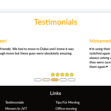
Testimonials
Mohamed Abdullah
'm using their removals services for the second time, and I'm very
satisfied again. They were prompt, respectful, efficient, careful,
always asking where and how you want things moved. Even so,
they were careful, no damage whatsoever. Definitely, would use
them again.
Links
Testimonials
Tips For Moving
Movers In JVT
Office moving