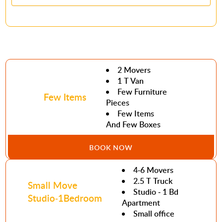
2 Movers
1 T Van
Few Furniture
Few Items
Pieces
Few Items
And Few Boxes
BOOK NOW
4-6 Movers
2.5 T Truck
Small Move
Studio - 1 Bd
Studio-1Bedroom
Apartment
Small office